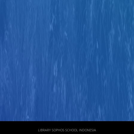
Judul
Pengarang
Subyek
ISBN/ISSN
Tipe Koleksi
Lokasi
GMD
LIBRARY SOPHOS SCHOOL INDONESIA
Pencarian