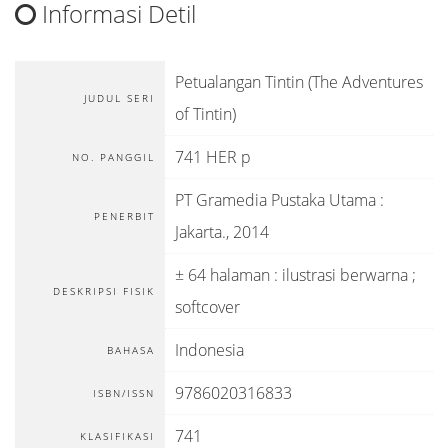
Informasi Detil
Petualangan Tintin (The Adventures
JUDUL SERI
of Tintin)
741 HER p
NO. PANGGIL
PT Gramedia Pustaka Utama
:
PENERBIT
Jakarta
.,
2014
± 64 halaman : ilustrasi berwarna ;
DESKRIPSI FISIK
softcover
Indonesia
BAHASA
9786020316833
ISBN/ISSN
741
KLASIFIKASI