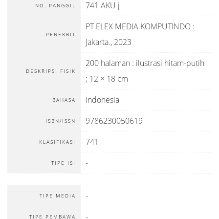
741 AKU j
NO. PANGGIL
PT ELEX MEDIA KOMPUTINDO
:
PENERBIT
Jakarta
.,
2023
200 halaman : ilustrasi hitam-putih
DESKRIPSI FISIK
; 12 × 18 cm
Indonesia
BAHASA
9786230050619
ISBN/ISSN
741
KLASIFIKASI
-
TIPE ISI
-
TIPE MEDIA
-
TIPE PEMBAWA