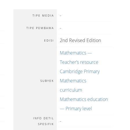
-
TIPE MEDIA
-
TIPE PEMBAWA
2nd Revised Edition
EDISI
Mathematics —
Teacher’s resource
Cambridge Primary
Mathematics
SUBYEK
curriculum
Mathematics education
— Primary level
INFO DETIL
-
SPESIFIK