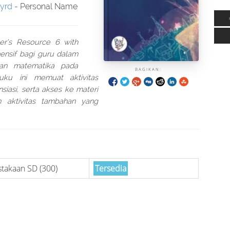
yrd
- Personal Name
er’s Resource 6 with
ensif bagi guru dalam
ran matematika pada
BAGIKAN:
ku ini memuat aktivitas
nsiasi, serta akses ke materi
n aktivitas tambahan yang
takaan SD (300)
Tersedia