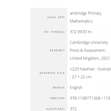
ambridge Primary
JUDUL SERI
Mathematics
372 WOO m
NO. PANGGIL
Cambridge University
Press & Assessment
:
PENERBIT
United Kingdom
.,
2021
±220 halaman : ilustrasi
DESKRIPSI FISIK
; 27 × 22 cm
English
BAHASA
978-1108771368 / 110
ISBN/ISSN
372
KLASIFIKASI