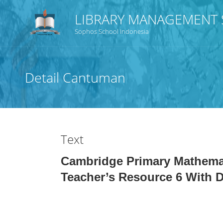
LIBRARY MANAGEMENT 
Sophos School Indonesia
Judul
Detail Cantuman
Subyek
Tipe Koleksi
Text
GMD
Cambridge Primary Mathema
Teacher’s Resource 6 With D
Pencarian