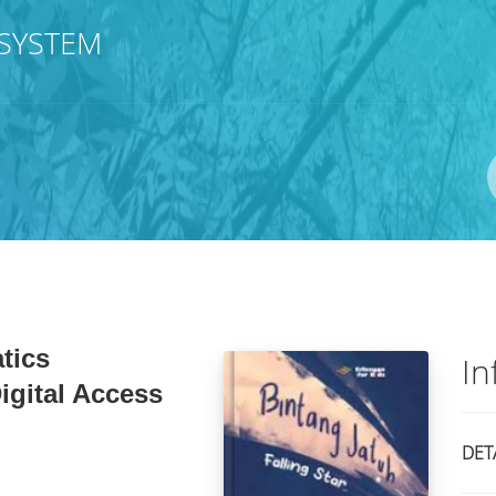
SYSTEM
Pengarang
ISBN/ISSN
Lokasi
tics
In
igital Access
DET