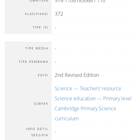
978-1108785068 / 110
ISBN/ISSN
372
KLASIFIKASI
-
TIPE ISI
-
TIPE MEDIA
-
TIPE PEMBAWA
2nd Revised Edition
EDISI
Science — Teachers’ resource
Science education — Primary level
SUBYEK
Cambridge Primary Science
curriculum
INFO DETIL
-
SPESIFIK