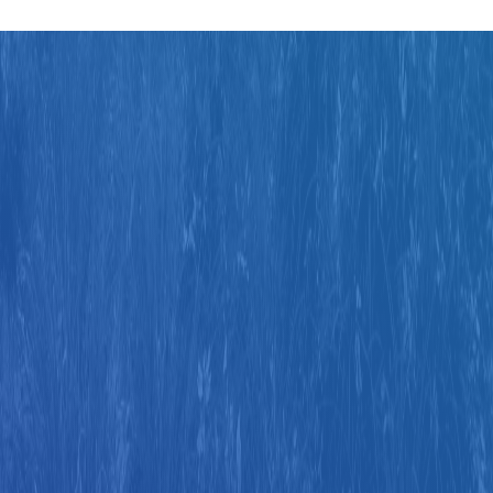
Judul
Pengarang
Subyek
ISBN/ISSN
Tipe Koleksi
Lokasi
GMD