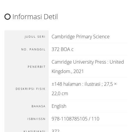
Informasi Detil
Cambridge Primary Science
JUDUL SERI
372 BOA c
NO. PANGGIL
Camridge University Press
:
United
PENERBIT
Kingdom
.,
2021
±148 halaman : ilustrasi ; 27,5 ×
DESKRIPSI FISIK
22,0 cm
English
BAHASA
978-1108785105 / 110
ISBN/ISSN
372
KLASIFIKASI