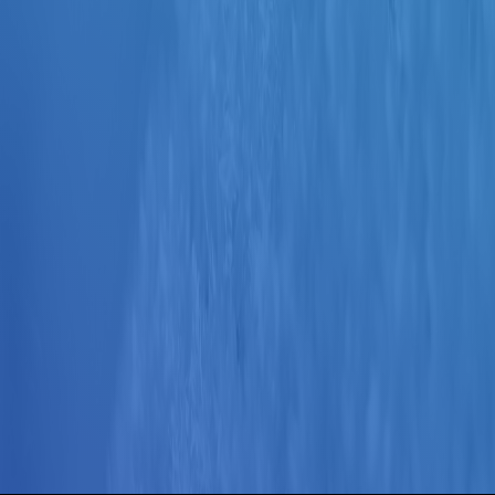
Judul
Pengarang
Subyek
ISBN/ISSN
Tipe Koleksi
Lokasi
GMD