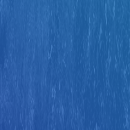
Judul
Pengarang
Subyek
ISBN/ISSN
Tipe Koleksi
Lokasi
GMD