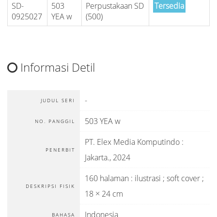
SD-
503
Perpustakaan SD
Tersedia
0925027
YEA w
(500)
Informasi Detil
-
JUDUL SERI
503 YEA w
NO. PANGGIL
PT. Elex Media Komputindo
:
PENERBIT
Jakarta
.,
2024
160 halaman : ilustrasi ; soft cover ;
DESKRIPSI FISIK
18 × 24 cm
Indonesia
BAHASA