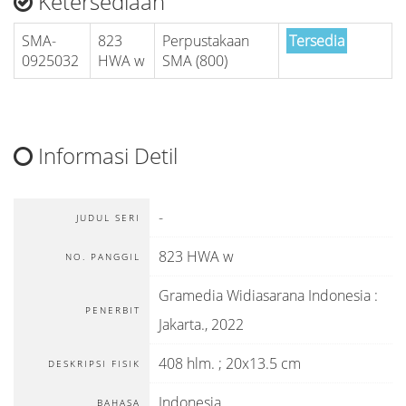
Ketersediaan
SMA-
823
Perpustakaan
Tersedia
0925032
HWA w
SMA (800)
Informasi Detil
-
JUDUL SERI
823 HWA w
NO. PANGGIL
Gramedia Widiasarana Indonesia
:
PENERBIT
Jakarta
.,
2022
408 hlm. ; 20x13.5 cm
DESKRIPSI FISIK
Indonesia
BAHASA