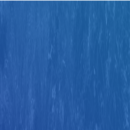
Judul
Pengarang
Subyek
ISBN/ISSN
Tipe Koleksi
Lokasi
GMD