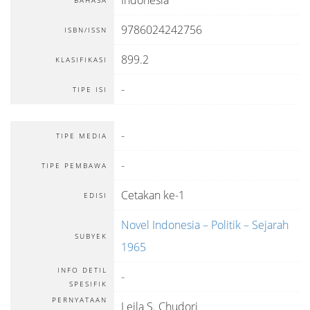
Indonesia
BAHASA
9786024242756
ISBN/ISSN
899.2
KLASIFIKASI
-
TIPE ISI
-
TIPE MEDIA
-
TIPE PEMBAWA
Cetakan ke-1
EDISI
Novel Indonesia – Politik – Sejarah
SUBYEK
1965
INFO DETIL
-
SPESIFIK
PERNYATAAN
Leila S. Chudori