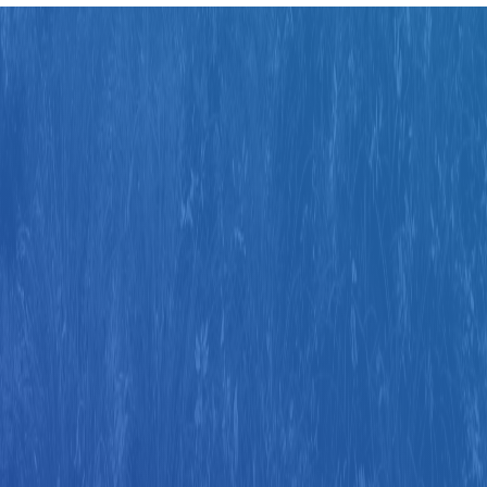
Judul
Pengarang
Subyek
ISBN/ISSN
Tipe Koleksi
Lokasi
GMD